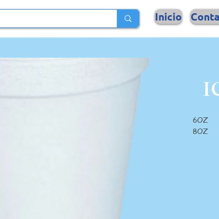
Inicio
Cont
I
6OZ
8OZ