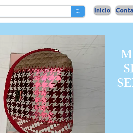
Inicio
Cont
M
S
SE