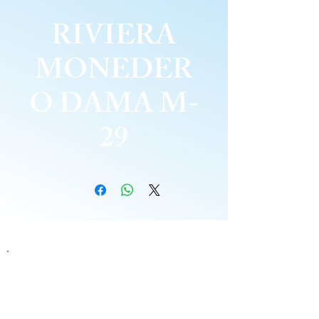
RIVIERA
MONEDER
O DAMA M-
29
Siguenos