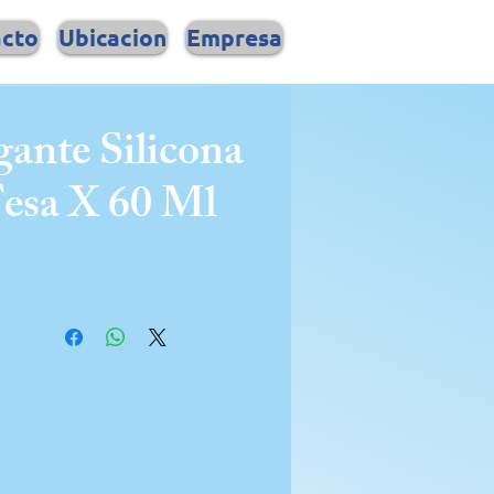
acto
Ubicacion
Empresa
gante Silicona
esa X 60 Ml