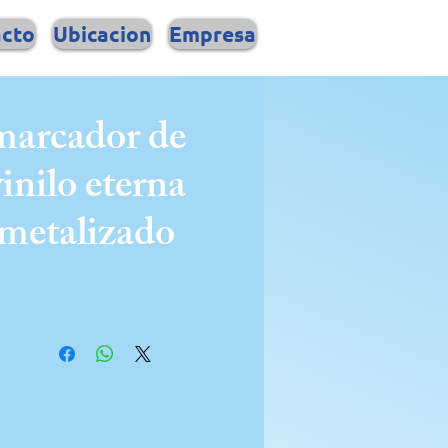
acto
Ubicacion
Empresa
marcador de
vinilo eterna
metalizado