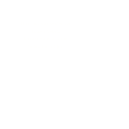
Horarios y días de atención
Lunes a Sabado
Mañana 8 a.m. a 12 p.m.
Tarde 2 p.m. a 6 p.m.
Soporte
Nuestro equipo de soporte está aquí para
ayudarte. Si tienes alguna pregunta, inquietud o