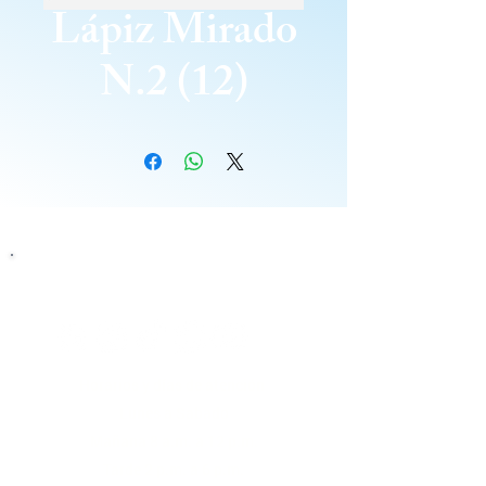
Lápiz Mirado
N.2 (12)
Siguenos
Horarios y días de atención
Lunes a Sabado
Mañana 8 a.m. a 12 p.m.
Tarde 2 p.m. a 6 p.m.