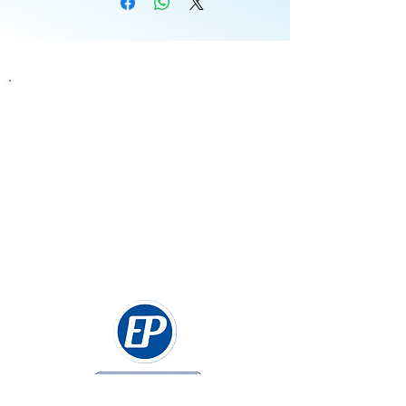
Siguenos
Horarios y días de atención
Lunes a Sabado
Mañana 8 a.m. a 12 p.m.
Tarde 2 p.m. a 6 p.m.