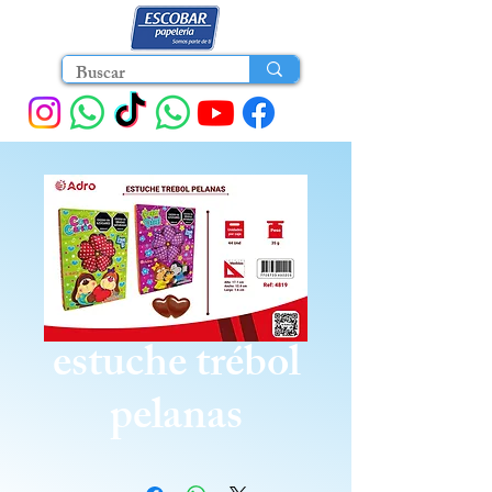
estuche trébol
pelanas