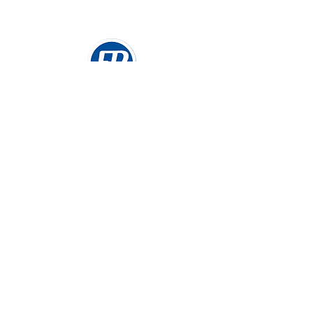
Tarde 2 p.m. a 6 p.m.
Soporte
Nuestro equipo de soporte está aquí para
ayudarte. Si tienes alguna pregunta, inquietud o
necesitas asistencia, no dudes en contactarnos
soporte@papeleriaescobar.com