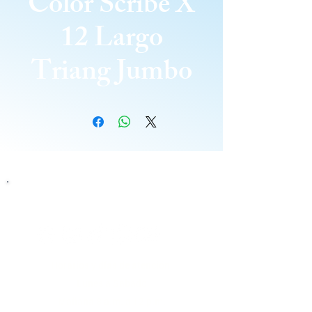
Color Scribe X
12 Largo
Triang Jumbo
Siguenos
Horarios y días de atención
Lunes a Sabado
Mañana 8 a.m. a 12 p.m.