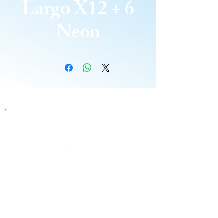
Largo X12 + 6
Neon
Siguenos
Horarios y días de atención
Lunes a Sabado
Mañana 8 a.m. a 12 p.m.
Tarde 2 p.m. a 6 p.m.