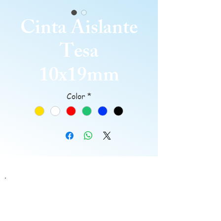
Cinta Aislante
Tesa
10x19mm
Color
*
Siguenos