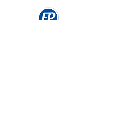
Soporte
Nuestro equipo de soporte está aquí para
ayudarte. Si tienes alguna pregunta, inquietud o
necesitas asistencia, no dudes en contactarnos
soporte@papeleriaescobar.com