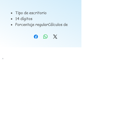
Tipo de escritorio
14 dígitos
Porcentaje regularCálculos de
porcentaje regular.
Solar + PilaEnergía solar cuando
hay suficiente luz , por pila
cuando la luz es insuficiente.
Pulsación simultánea de
teclasLas operaciones se
Siguenos
almacenan en un búfer, así nada
se pierde ni durante los
ingresos de alta velocidad.
Horarios y días de atención
Lunes a Sabado
Mañana 8 a.m. a 12 p.m.
Tarde 2 p.m. a 6 p.m.