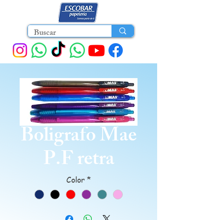
Boligrafo Mae
P.F retra
Color
*