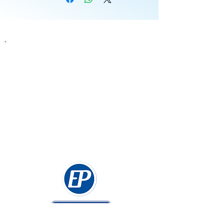
Siguenos
Horarios y días de atención
Lunes a Sabado
Mañana 8 a.m. a 12 p.m.
Tarde 2 p.m. a 6 p.m.